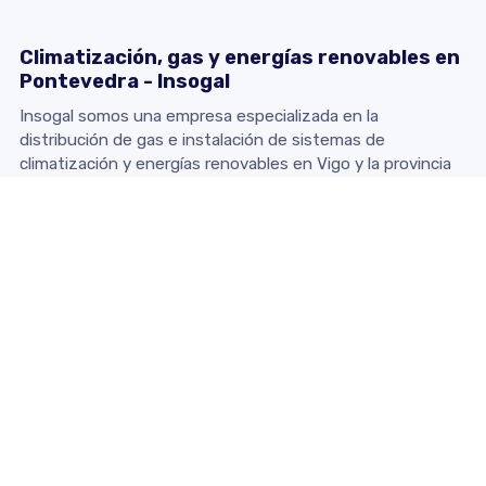
Climatización, gas y energías renovables en
Pontevedra - Insogal
Insogal somos una empresa especializada en la
distribución de gas e instalación de sistemas de
climatización y energías renovables en Vigo y la provincia
de Pontevedra.
Contacto
Dirección:
Calle Padre Don Rua, 14 Bajo - 36203 Vigo
(Pontevedra)
Teléfono:
986 470 105
E-mail:
insogal@insogal.com