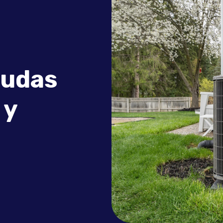
dudas
 y