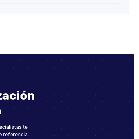
zación
n
cialistas te
 referencia.