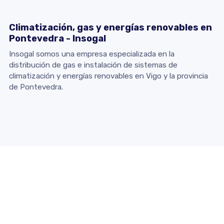
Climatización, gas y energías renovables en
Pontevedra - Insogal
Insogal somos una empresa especializada en la
distribución de gas e instalación de sistemas de
climatización y energías renovables en Vigo y la provincia
de Pontevedra.
Contacto
Dirección:
Calle Padre Don Rua, 14 Bajo - 36203 Vigo
(Pontevedra)
Teléfono:
986 470 105
E-mail:
insogal@insogal.com