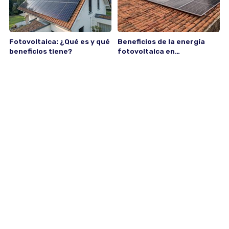
Fotovoltaica: ¿Qué es y qué
Beneficios de la energía
beneficios tiene?
fotovoltaica en
comparación con otras
Fotovoltaica
Fotovoltaica
fuentes de energía
19
5
feb
feb
Impacto de la energía
¿Por qué instalar energía
fotovoltaica en las
fotovoltaica en tu hogar?
facturas de electricidad
Beneficios a corto y largo
Fotovoltaica
Fotovoltaica
plazo