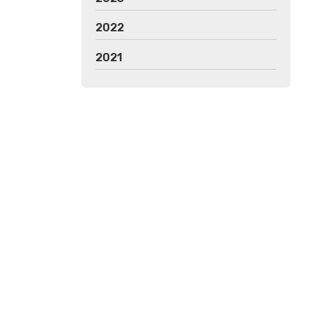
2022
2021
 Rua, 14 Bajo - 36203 Vigo (Pontevedra)
m