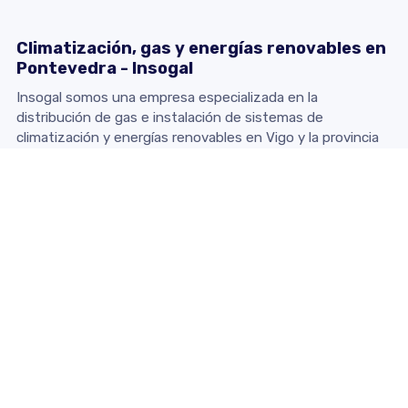
Climatización, gas y energías renovables en
Pontevedra - Insogal
Insogal somos una empresa especializada en la
distribución de gas e instalación de sistemas de
climatización y energías renovables en Vigo y la provincia
de Pontevedra.
Contacto
Dirección:
Calle Padre Don Rua, 14 Bajo - 36203 Vigo
(Pontevedra)
Teléfono:
986 470 105
E-mail:
insogal@insogal.com