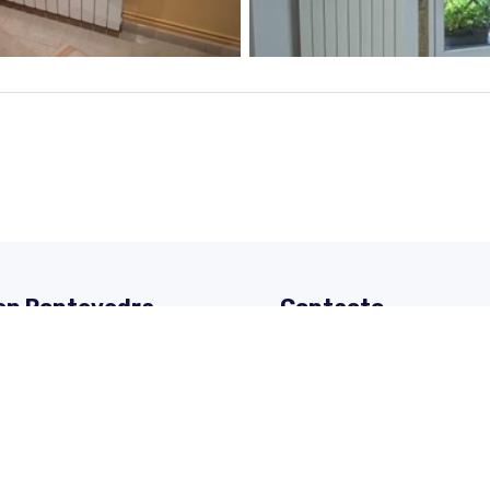
 en Pontevedra -
Contacto
Dirección:
Calle Padre Don
 de gas e instalación de
Teléfono:
986 470 105
a provincia de Pontevedra.
E-mail:
insogal@insogal.co