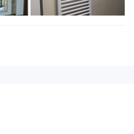
 Rua, 14 Bajo - 36203 Vigo (Pontevedra)
m