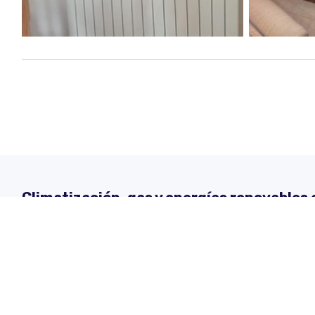
Climatización, gas y energías renovables
Insogal
Insogal somos una empresa especializada en la distribución
sistemas de climatización y energías renovables en Vigo y l