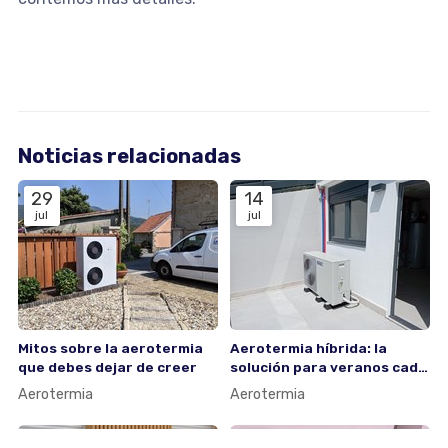
Noticias relacionadas
29
14
jul
jul
Mitos sobre la aerotermia
Aerotermia híbrida: la
que debes dejar de creer
solución para veranos cada
vez más calurosos
Aerotermia
Aerotermia
10
27