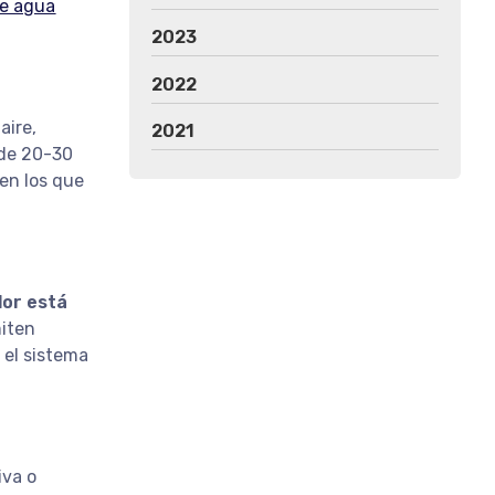
de agua
2023
2022
aire,
2021
 de 20-30
 en los que
lor está
miten
 el sistema
iva o