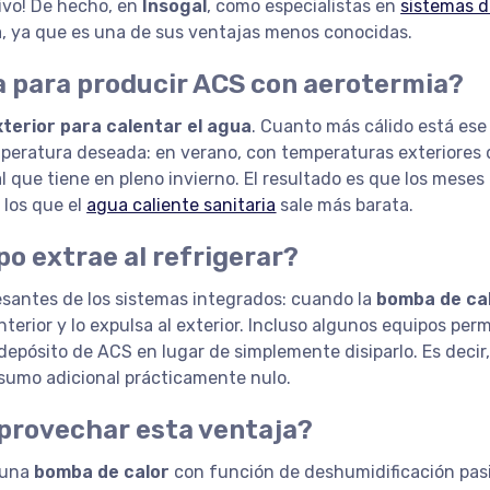
tivo! De hecho, en
Insogal
, como especialistas en
sistemas 
a, ya que es una de sus ventajas menos conocidas.
ca para producir ACS con aerotermia?
xterior para calentar el agua
. Cuanto más cálido está ese 
emperatura deseada: en verano, con temperaturas exteriores
l que tiene en pleno invierno. El resultado es que los meses
 los que el
agua caliente sanitaria
sale más barata.
po extrae al refrigerar?
resantes de los sistemas integrados: cuando la
bomba de ca
 interior y lo expulsa al exterior. Incluso algunos equipos per
 depósito de ACS en lugar de simplemente disiparlo. Es decir,
onsumo adicional prácticamente nulo.
aprovechar esta ventaja?
a una
bomba de calor
con función de deshumidificación pas