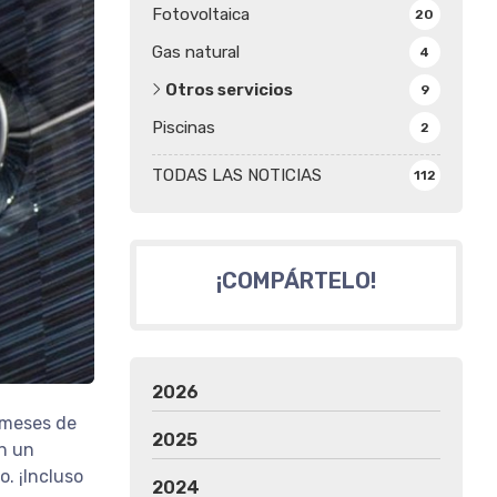
Fotovoltaica
20
Gas natural
4
Otros servicios
9
Piscinas
2
TODAS LAS NOTICIAS
112
¡COMPÁRTELO!
2026
s meses de
2025
on un
o. ¡Incluso
2024