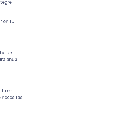
ntegre
r en tu
cho de
ura anual,
cto en
 necesitas.