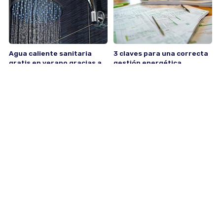
Agua caliente sanitaria
3 claves para una correcta
gratis en verano gracias a
gestión energética
tu bomba de calor
Otros servicios
Otros servicios
4
18
jul
oct
Calderas y calefacción: qué
¿Qué son los
tener en cuenta para un
recuperadores de calor?
equipo óptimo la próxima
Otros servicios
Otros servicios
estación